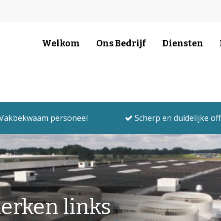
Welkom
Ons Bedrijf
Diensten
Vakbekwaam personeel
Scherp en duidelijke of
erken links