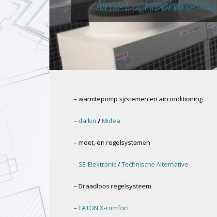
Airco-Luchtbehandeling
– warmtepomp systemen en airconditioning
– daikin
/
Midea
– meet,-en regelsystemen
– SE-Elektronic
/
Technische Alternative
– Draadloos regelsysteem
– EATON X-comfort