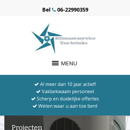
Bel
06-22990359
MENU
Al meer dan 10 jaar actief!
Vakbekwaam personeel
Scherp en duidelijke offertes
Weten waar u aan toe bent
Projecten